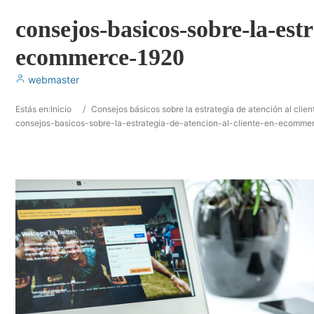
consejos-basicos-sobre-la-estr
ecommerce-1920
webmaster
Estás en:
Inicio
/
Consejos básicos sobre la estrategia de atención al cli
consejos-basicos-sobre-la-estrategia-de-atencion-al-cliente-en-ecomme