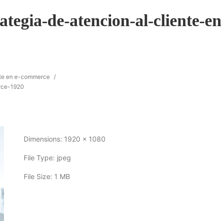
ategia-de-atencion-al-cliente-en
ente en e-commerce
/
rce-1920
Dimensions:
1920 x 1080
File Type:
jpeg
File Size:
1 MB