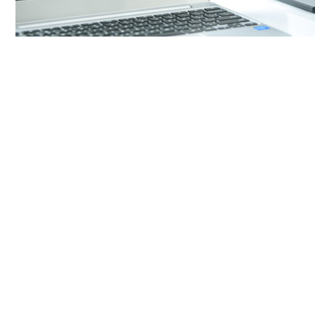
COMENTARIOS
DEJA UNA RESPUESTA
Lo siento, debes estar
conectado
para publicar un comentari