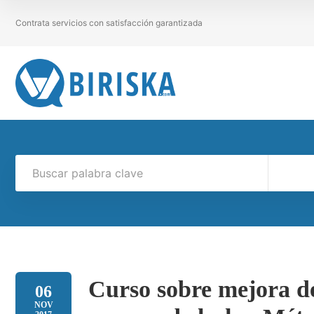
Contrata servicios con satisfacción garantizada
Curso sobre mejora de 
06
NOV