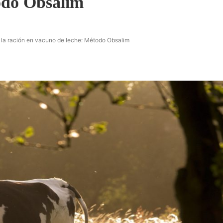
odo Obsalim
e la ración en vacuno de leche: Método Obsalim