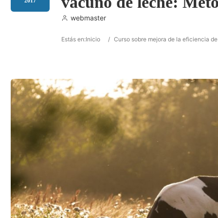
vacuno de leche: Mét
2017
webmaster
Estás en:
Inicio
/
Curso sobre mejora de la eficiencia d