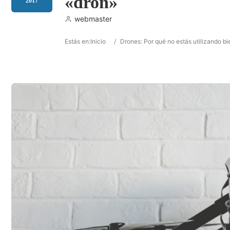
«dron»
2017
webmaster
Estás en:
Inicio
/
Drones: Por qué no estás utilizando bi