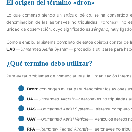
El origen del término «dron»
Lo que comenzó siendo un artículo bélico, se ha convertido e
denominación de las aeronaves no tripuladas, «drones», no e
unidad de observación, cuyo significado es
zángano
, muy ligado
Como ejemplo, el sistema completo de estos objetos consta de l
UAS
—
Unmanned Aerial System
— procedió a utilizarse para hace
¿Qué termino debo utilizar?
Para evitar problemas de nomenclaturas, la Organización Intern
Dron
: con origen militar para denominar los aviones e
UA
—
Unmanned Aircraft
—: aeronaves no tripuladas au
UAS
—
Unmanned Aerial System
—: sistema completo d
UAV
—
Unmanned Aerial Vehicle
—: vehículos aéreos no
RPA
—
Remotely Piloted Aircraft
—: aeronaves no tripul