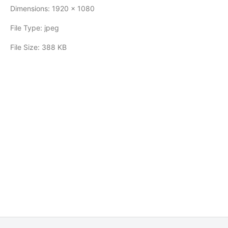
Dimensions:
1920 x 1080
File Type:
jpeg
File Size:
388 KB
COMENTARIOS
0
DEJA UNA RESPUESTA
Lo siento, debes estar
conectado
para publicar un
comentario.