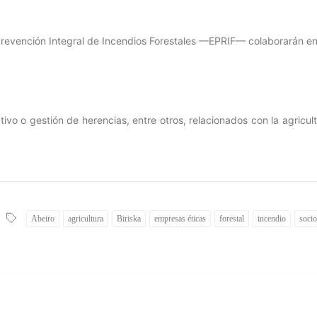
evención Integral de Incendios Forestales —EPRIF— colaborarán en
tivo o gestión de herencias, entre otros, relacionados con la agricul
Abeiro
agricultura
Biriska
empresas éticas
forestal
incendio
socio