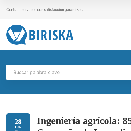
Contrata servicios con satisfacción garantizada
Ingeniería agrícola: 8
28
JUN