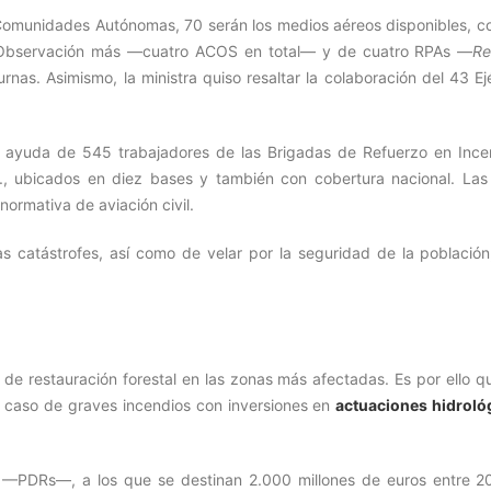
Comunidades Autónomas, 70 serán los medios aéreos disponibles, co
y Observación más —cuatro ACOS en total— y de cuatro RPAs —
R
nas. Asimismo, la ministra quiso resaltar la colaboración del 43 Ej
a ayuda de 545 trabajadores de las Brigadas de Refuerzo en Ince
 ubicados en diez bases y también con cobertura nacional. Las
ormativa de aviación civil.
s catástrofes, así como de velar por la seguridad de la población
e restauración forestal en las zonas más afectadas. Es por ello qu
n caso de graves incendios con inversiones en
actuaciones hidroló
—PDRs—, a los que se destinan 2.000 millones de euros entre 2