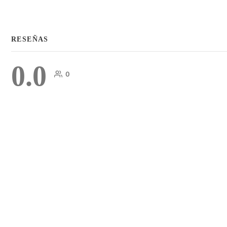
RESEÑAS
0.0
0
COMENTARIOS
DEJA UNA RESPUESTA
Lo siento, debes estar
conectado
para publicar un comentari