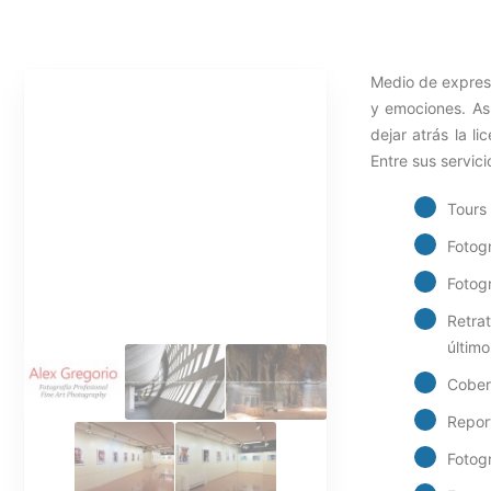
Medio de expresi
y emociones. As
dejar atrás la l
Entre sus servici
Tours 
Fotogr
Fotogr
Retra
último
Cober
Repor
Fotogr