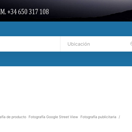
afía de producto
Fotografía Google Street View
Fotografía publicitaria
/