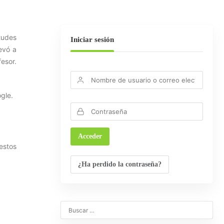
tudes
Iniciar sesión
levó a
fesor.
gle.
estos
¿Ha perdido la contraseña?