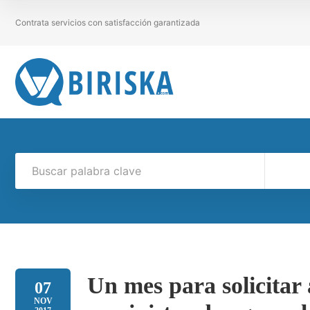
Contrata servicios con satisfacción garantizada
Un mes para solicitar
07
NOV