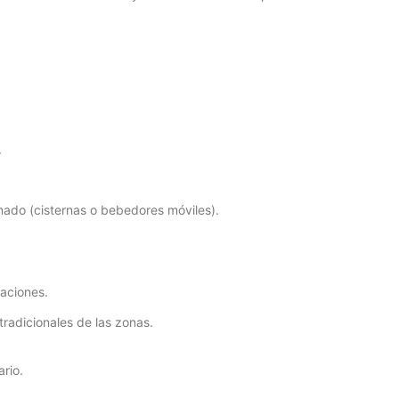
.
nado (cisternas o bebedores móviles).
taciones.
tradicionales de las zonas.
rio.