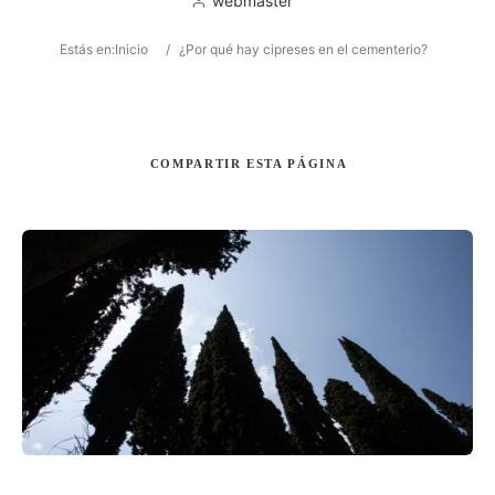
webmaster
Estás en:
Inicio
/
¿Por qué hay cipreses en el cementerio?
Buscar
COMPARTIR
ESTA PÁGINA