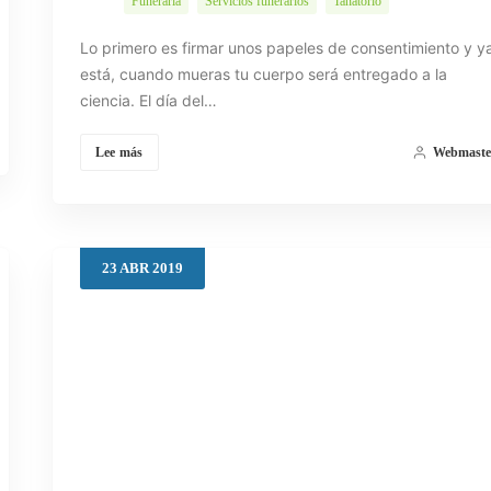
Funeraria
Servicios funerarios
Tanatorio
Lo primero es firmar unos papeles de consentimiento y y
está, cuando mueras tu cuerpo será entregado a la
ciencia. El día del…
Lee más
Webmaste
23
ABR
2019