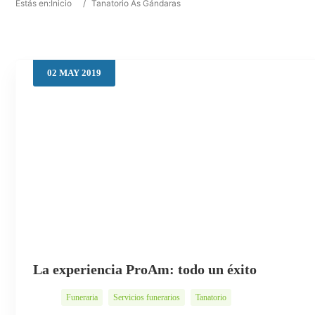
Estás en:
Inicio
/
Tanatorio As Gándaras
02
MAY
2019
La experiencia ProAm: todo un éxito
Funeraria
Servicios funerarios
Tanatorio