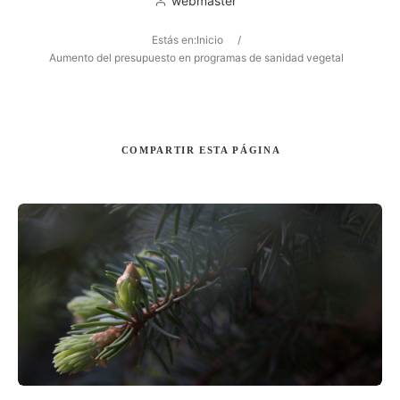
webmaster
Estás en:
Inicio
/
Aumento del presupuesto en programas de sanidad vegetal
Buscar
COMPARTIR
ESTA PÁGINA