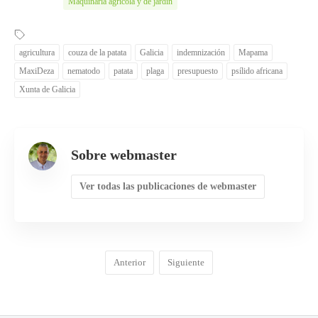
Maquinaria agrícola y de jardín
agricultura
couza de la patata
Galicia
indemnización
Mapama
MaxiDeza
nematodo
patata
plaga
presupuesto
psílido africana
Xunta de Galicia
Sobre webmaster
Ver todas las publicaciones de webmaster
Anterior
Siguiente