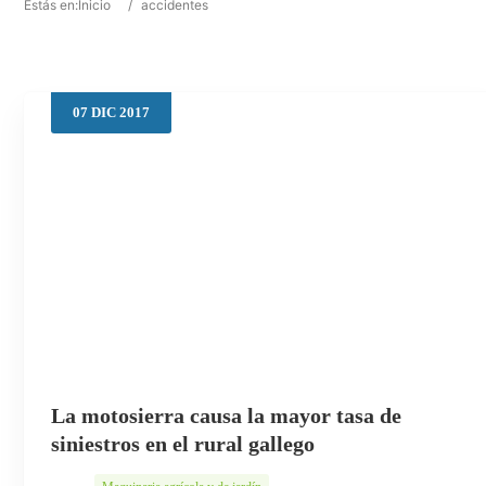
Estás en:
Inicio
/
accidentes
07
DIC
2017
La motosierra causa la mayor tasa de
siniestros en el rural gallego