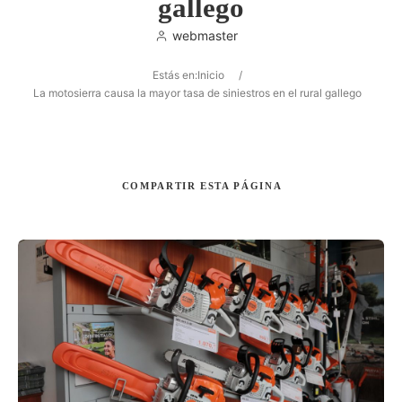
gallego
webmaster
Estás en:
Inicio
/
Buscar
La motosierra causa la mayor tasa de siniestros en el rural gallego
COMPARTIR
ESTA PÁGINA