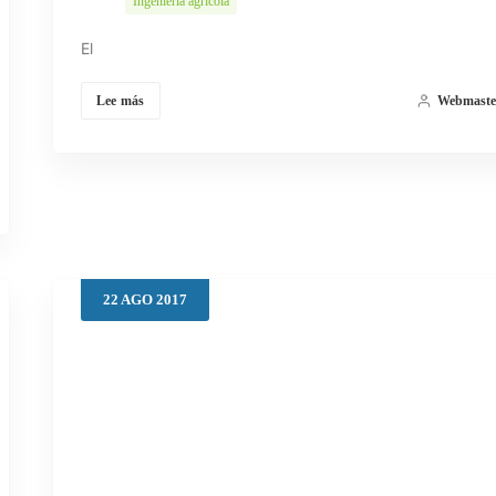
Ingeniería agrícola
El
Lee más
Webmaste
22
AGO
2017