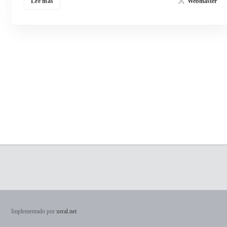
Lee más
Webmaster
Implementado por
xeral.net