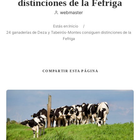
distinciones de la Fefriga
webmaster
Estás en:
Inicio
/
Buscar
24 ganaderías de Deza y Tabeirós-Montes consiguen distinciones de la
Fefriga
COMPARTIR
ESTA PÁGINA