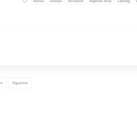
Biriska
consejos
decoración
empresas éticas
Labeling
or
Siguiente
o.