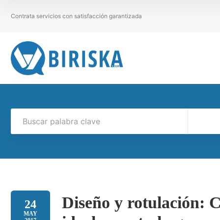
Contrata servicios con satisfacción garantizada
Diseño y rotulación: C
24
MAY