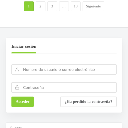
1
2
3
…
13
Siguiente
Iniciar sesión
¿Ha perdido la contraseña?