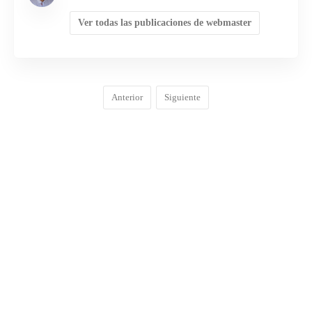
Ver todas las publicaciones de webmaster
Anterior
Siguiente
COMENTARIOS
0
DEJA UNA RESPUESTA
Lo siento, debes estar
conectado
para publicar un
comentario.