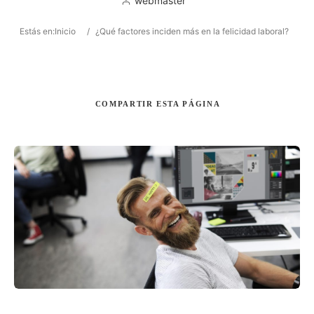
webmaster
Estás en:
Inicio
/
¿Qué factores inciden más en la felicidad laboral?
Buscar
COMPARTIR
ESTA PÁGINA