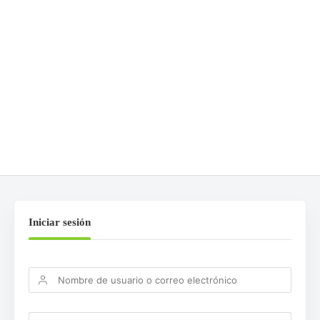
DEJA UNA RESPUESTA
Lo siento, debes estar
conectado
para publicar un
comentario.
Iniciar sesión